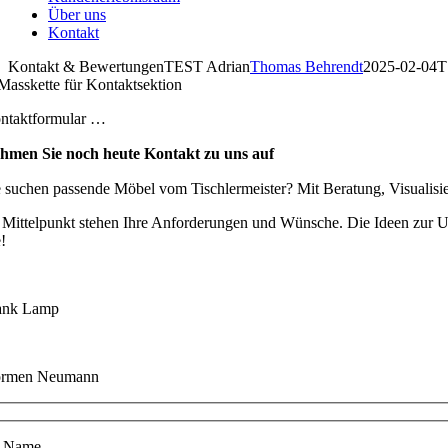
Über uns
Kontakt
Kontakt & BewertungenTEST Adrian
Thomas Behrendt
2025-02-04T
ntaktformular …
hmen Sie noch heute Kontakt zu uns auf
e suchen passende Möbel vom Tischlermeister? Mit Beratung, Visualis
 Mittelpunkt stehen Ihre Anforderungen und Wünsche. Die Ideen zur Ums
e!
ank Lamp
rmen Neumann
te lasse dieses Feld leer.
r Name