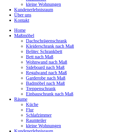
kleine Wohnungen
Kundenerlebnisraum
Über uns
Kontakt
Home
Maßmöbel
Dachschrägenschrank
Kleiderschrank nach Maß
Belitec Schrankbett
Bett nach Maß
Wohnwand nach Maß
Sideboard nach Maß
Regalwand nach Maß
Garderobe nach Maß
Badmöbel nach Maß
Treppenschrank
Einbauschrank nach Maß
Räume
Küche
Flur
Schlafzimmer
Raumteiler
kleine Wohnungen
Kundenerlebnisraum