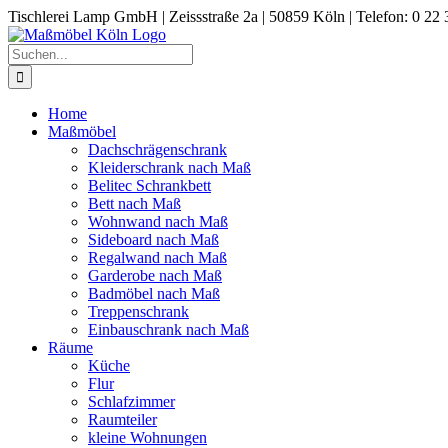
Zum
Tischlerei Lamp GmbH | Zeissstraße 2a | 50859 Köln | Telefon: 0 22 
Inhalt
springen
Suche
nach:
Home
Maßmöbel
Dachschrägenschrank
Kleiderschrank nach Maß
Belitec Schrankbett
Bett nach Maß
Wohnwand nach Maß
Sideboard nach Maß
Regalwand nach Maß
Garderobe nach Maß
Badmöbel nach Maß
Treppenschrank
Einbauschrank nach Maß
Räume
Küche
Flur
Schlafzimmer
Raumteiler
kleine Wohnungen