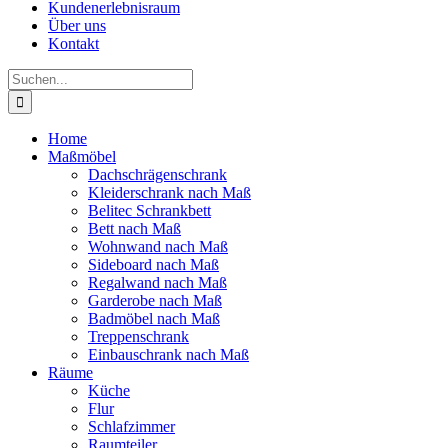
Kundenerlebnisraum
Über uns
Kontakt
Suche
nach:
Home
Maßmöbel
Dachschrägenschrank
Kleiderschrank nach Maß
Belitec Schrankbett
Bett nach Maß
Wohnwand nach Maß
Sideboard nach Maß
Regalwand nach Maß
Garderobe nach Maß
Badmöbel nach Maß
Treppenschrank
Einbauschrank nach Maß
Räume
Küche
Flur
Schlafzimmer
Raumteiler