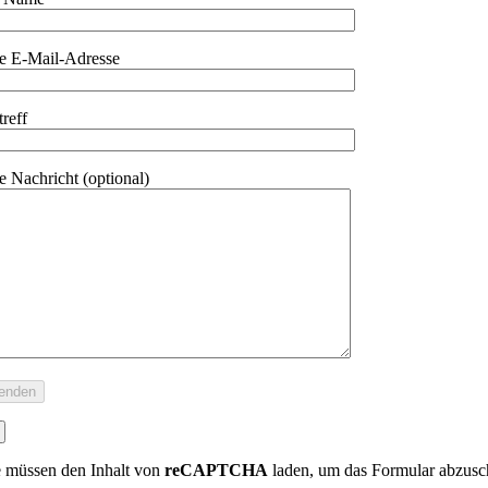
re E-Mail-Adresse
treff
re Nachricht (optional)
e müssen den Inhalt von
reCAPTCHA
laden, um das Formular abzuschi